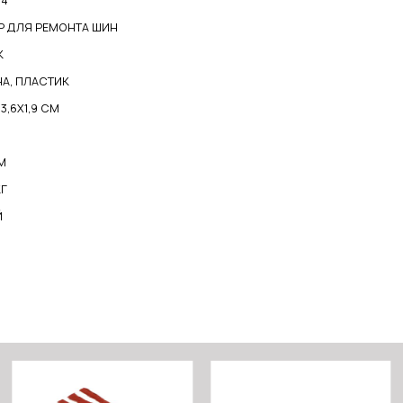
04
Р ДЛЯ РЕМОНТА ШИН
К
НА, ПЛАСТИК
13,6X1,9 СМ
М
КГ
Й