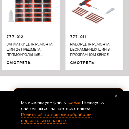
777-012
777-011
ЗАПЛАТКИ ДЛЯ РЕМОНТА
НАБОР ДЛЯ РЕМОНТА
ШИН 24 ПРЕДМЕТА,
БЕСКАМЕРНЫХ ШИН В
ПРЯМОУГОЛЬНЫЕ,
ПРОЗРАЧНОМ КЕЙСЕ
48X33ММ
СМОТРЕТЬ
СМОТРЕТЬ
×
Мы используем файлы
cookie
. Пользуясь
FRANSHIZAERMAK@CONSTANTA-T.RU
сайтом, вы соглашаетесь с нашей
Политикой в отношении обработки
персональных данных