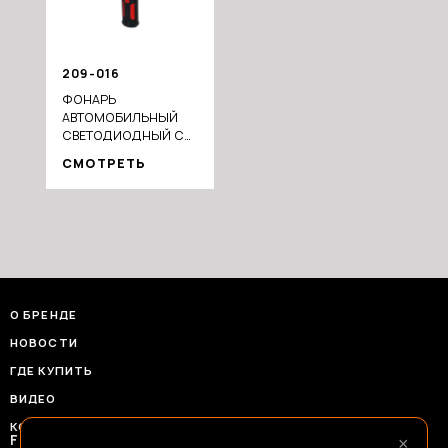
209-016
ФОНАРЬ
АВТОМОБИЛЬНЫЙ
СВЕТОДИОДНЫЙ С
МАГНИТОМ И
СМОТРЕТЬ
КРЮКОМ, 1800МАЧ,
USB ЗАРЯД
О БРЕНДЕ
НОВОСТИ
ГДЕ КУПИТЬ
ВИДЕО
КОНТАКТЫ
×
FRANSHIZAERMAK@CONSTANTA-T.RU