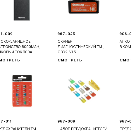
21-009
967-043
906-
УСКО-ЗАРЯДНОЕ
СКАНЕР
АЛКОТ
СТРОЙСТВО 8000МАЧ,
ДИАГНОСТИЧЕСКИЙ ТМ ,
В КОМ
ИКОВЫЙ ТОК 300А
OBD2, V1.5
МОТРЕТЬ
СМОТРЕТЬ
СМО
67-011
967-009
967-
РЕДОХРАНИТЕЛИ ТМ
НАБОР ПРЕДОХРАНИТЕЛЕЙ
ПРЕД