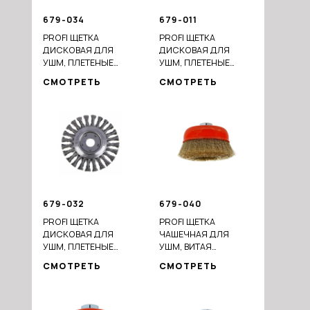
679-034
679-011
PROFI ЩЕТКА
PROFI ЩЕТКА
ДИСКОВАЯ ДЛЯ
ДИСКОВАЯ ДЛЯ
УШМ, ПЛЕТЕНЫЕ
УШМ, ПЛЕТЕНЫЕ
ПУЧКИ СТАЛЬНОЙ
ПУЧКИ СТАЛЬНОЙ
СМОТРЕТЬ
СМОТРЕТЬ
ПРОВОЛОКИ 0,5ММ,
ПРОВОЛОКИ 0,5ММ,
100Х22ММ
125Х22ММ
679-032
679-040
PROFI ЩЕТКА
PROFI ЩЕТКА
ДИСКОВАЯ ДЛЯ
ЧАШЕЧНАЯ ДЛЯ
УШМ, ПЛЕТЕНЫЕ
УШМ, ВИТАЯ
ПУЧКИ СТАЛЬНОЙ
ЛАТУНИРОВАННАЯ
СМОТРЕТЬ
СМОТРЕТЬ
ПРОВОЛОКИ 0,5ММ,
СТАЛЬНАЯ
150Х22ММ
ПРОВОЛОКА 0,3ММ,
125ММХМ14