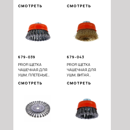
ПУЧКИ СТАЛЬНОЙ
ЛАТУНИРОВАННАЯ
СМОТРЕТЬ
СМОТРЕТЬ
ПРОВОЛОКИ 0,5ММ,
СТАЛЬНАЯ
200Х22ММ
ПРОВОЛОКА 0,3ММ,
100ММХМ14
679-039
679-043
PROFI ЩЕТКА
PROFI ЩЕТКА
ЧАШЕЧНАЯ ДЛЯ
ЧАШЕЧНАЯ ДЛЯ
УШМ, ПЛЕТЕНЫЕ
УШМ, ВИТАЯ
ПУЧКИ СТАЛЬНОЙ
ЛАТУНИРОВАННАЯ
СМОТРЕТЬ
СМОТРЕТЬ
ПРОВОЛОКИ 0,5ММ,
СТАЛЬНАЯ
100ММХМ14
ПРОВОЛОКА 0,3ММ,
60ММХМ14