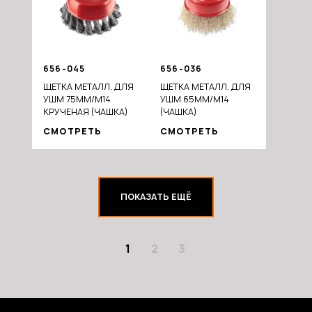
656-045
656-036
ЩЕТКА МЕТАЛЛ. ДЛЯ
ЩЕТКА МЕТАЛЛ. ДЛЯ
УШМ 75ММ/М14
УШМ 65ММ/М14
КРУЧЕНАЯ (ЧАШКА)
(ЧАШКА)
СМОТРЕТЬ
СМОТРЕТЬ
ПОКАЗАТЬ ЕЩЁ
1
2
3