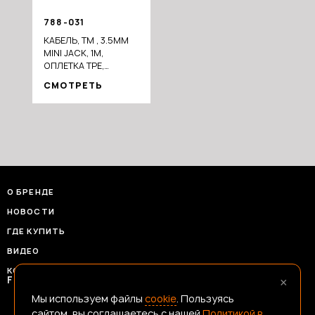
788-031
КАБЕЛЬ, ТМ , 3.5ММ
MINI JACK, 1М,
ОПЛЕТКА TPE,
ПОВОРОТНЫЙ
СМОТРЕТЬ
ШТЕКЕР, ПЛАСТИК
О БРЕНДЕ
НОВОСТИ
ГДЕ КУПИТЬ
ВИДЕО
КОНТАКТЫ
×
FRANSHIZAERMAK@CONSTANTA-T.RU
Мы используем файлы
cookie
. Пользуясь
сайтом, вы соглашаетесь с нашей
Политикой в