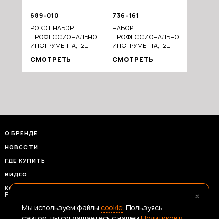
689-010
736-161
РОКОТ НАБОР
НАБОР
ПРОФЕССИОНАЛЬНОГО
ПРОФЕССИОНАЛЬНОГО
ИНСТРУМЕНТА, 12
ИНСТРУМЕНТА, 12
ПРЕДМЕТОВ, 1/4"
ПРЕДМ., 1/2"
СМОТРЕТЬ
СМОТРЕТЬ
(ГОЛОВКИ И
(ГОЛОВКИ,
ТРЕЩОТКА)
УДЛИНИТЕЛЬ И
ТРЕЩОТКА)
О БРЕНДЕ
НОВОСТИ
ГДЕ КУПИТЬ
ВИДЕО
КОНТАКТЫ
×
FRANSHIZAERMAK@CONSTANTA-T.RU
Мы используем файлы
cookie
. Пользуясь
сайтом, вы соглашаетесь с нашей
Политикой в