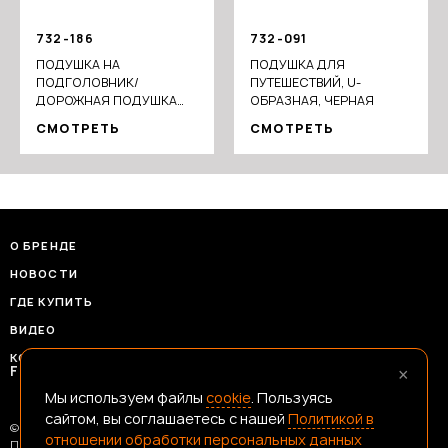
732-186
732-091
ПОДУШКА НА
ПОДУШКА ДЛЯ
ПОДГОЛОВНИК/
ПУТЕШЕСТВИЙ, U-
ДОРОЖНАЯ ПОДУШКА
ОБРАЗНАЯ, ЧЕРНАЯ
ГУСЬ
СМОТРЕТЬ
СМОТРЕТЬ
О БРЕНДЕ
НОВОСТИ
ГДЕ КУПИТЬ
ВИДЕО
КОНТАКТЫ
×
FRANSHIZAERMAK@CONSTANTA-T.RU
Мы используем файлы
cookie
. Пользуясь
сайтом, вы соглашаетесь с нашей
Политикой в
© 2026 Ермак — Честный Инструмент
отношении обработки персональных данных
Политика В Отношении Обработки Персональных Данных