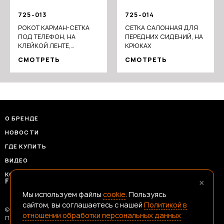
725-013
725-014
РОКОТ КАРМАН-СЕТКА
СЕТКА САЛОННАЯ ДЛЯ
ПОД ТЕЛЕФОН, НА
ПЕРЕДНИХ СИДЕНИЙ, НА
КЛЕЙКОЙ ЛЕНТЕ,
КРЮКАХ
14,5X8СМ, ЧЁРНЫЙ
СМОТРЕТЬ
СМОТРЕТЬ
О БРЕНДЕ
НОВОСТИ
ГДЕ КУПИТЬ
ВИДЕО
КОНТАКТЫ
×
FRANSHIZAERMAK@CONSTANTA-T.RU
Мы используем файлы
cookie
. Пользуясь
сайтом, вы соглашаетесь с нашей
Политикой в
© 2026 Ермак — Честный Инструмент
отношении обработки персональных данных
Политика В Отношении Обработки Персональных Данных