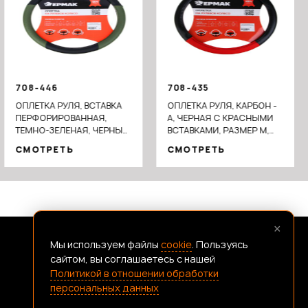
708-446
708-435
ОПЛЕТКА РУЛЯ, ВСТАВКА
ОПЛЕТКА РУЛЯ, КАРБОН -
ПЕРФОРИРОВАННАЯ,
А, ЧЕРНАЯ С КРАСНЫМИ
ТЕМНО-ЗЕЛЕНАЯ, ЧЕРНЫЙ
ВСТАВКАМИ, РАЗМЕР М,
(М), ПОЛИУРЕТАН(PU)
ПОЛИУРЕТАН(PU)
СМОТРЕТЬ
СМОТРЕТЬ
×
Мы используем файлы
cookie
. Пользуясь
FRANSHIZAERMAK@CONSTANTA-T.RU
сайтом, вы соглашаетесь с нашей
Политикой в отношении обработки
персональных данных