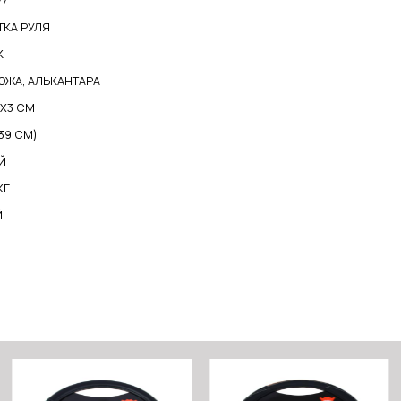
77
ТКА РУЛЯ
К
ОЖА, АЛЬКАНТАРА
8Х3 СМ
-39 СМ)
Й
КГ
Й