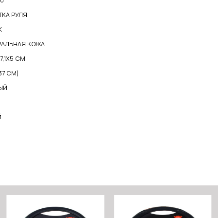
30
ТКА РУЛЯ
К
РАЛЬНАЯ КОЖА
37,1Х5 СМ
-37 СМ)
ЫЙ
Й