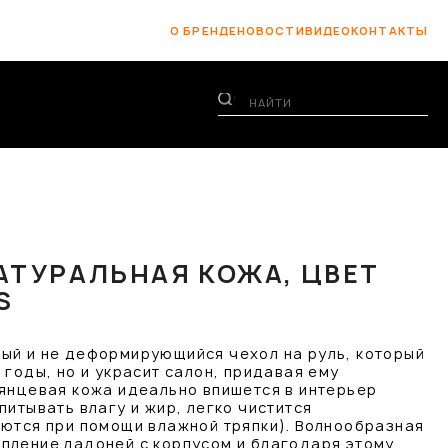
О БРЕНДЕ
НОВОСТИ
ВИДЕО
КОНТАКТЫ
АТУРАЛЬНАЯ КОЖА, ЦВЕТ
S
ый и не деформирующийся чехол на руль, который
 годы, но и украсит салон, придавая ему
лянцевая кожа идеально впишется в интерьер
питывать влагу и жир, легко чистится
аются при помощи влажной тряпки). Волнообразная
пление ладоней с корпусом и благодаря этому