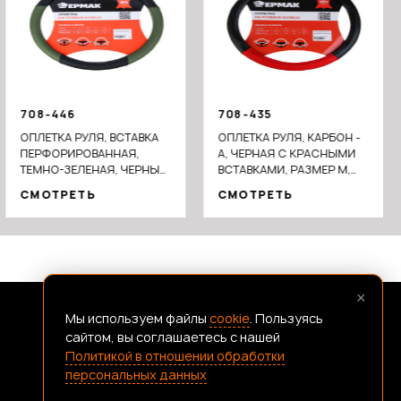
708-446
708-435
ОПЛЕТКА РУЛЯ, ВСТАВКА
ОПЛЕТКА РУЛЯ, КАРБОН -
ПЕРФОРИРОВАННАЯ,
А, ЧЕРНАЯ С КРАСНЫМИ
ТЕМНО-ЗЕЛЕНАЯ, ЧЕРНЫЙ
ВСТАВКАМИ, РАЗМЕР М,
(М), ПОЛИУРЕТАН(PU)
ПОЛИУРЕТАН(PU)
СМОТРЕТЬ
СМОТРЕТЬ
×
Мы используем файлы
cookie
. Пользуясь
FRANSHIZAERMAK@CONSTANTA-T.RU
сайтом, вы соглашаетесь с нашей
Политикой в отношении обработки
персональных данных