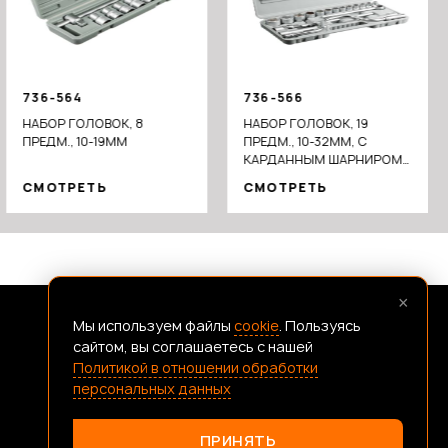
736-564
736-566
НАБОР ГОЛОВОК, 8
НАБОР ГОЛОВОК, 19
ПРЕДМ., 10-19ММ
ПРЕДМ., 10-32ММ, С
КАРДАННЫМ ШАРНИРОМ
1/2"
СМОТРЕТЬ
СМОТРЕТЬ
×
Мы используем файлы
cookie
. Пользуясь
FRANSHIZAERMAK@CONSTANTA-T.RU
сайтом, вы соглашаетесь с нашей
Политикой в отношении обработки
персональных данных
Политика В Отношении Обработки Персональных Данных
ПРИНЯТЬ