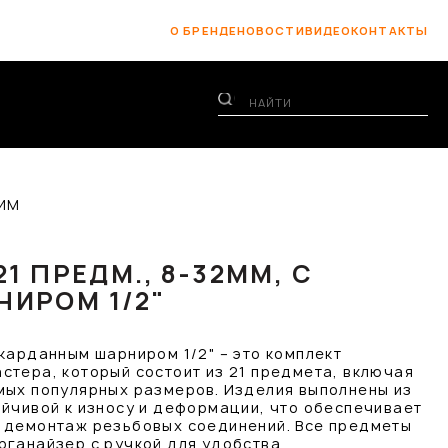
О БРЕНДЕ
НОВОСТИ
ВИДЕО
КОНТАКТЫ
НИМ
1 ПРЕДМ., 8-32ММ, С
ИРОМ 1/2"
карданным шарниром 1/2" – это комплект
стера, который состоит из 21 предмета, включая
мых популярных размеров. Изделия выполнены из
ойчивой к износу и деформации, что обеспечивает
 демонтаж резьбовых соединений. Все предметы
рганайзер с ручкой для удобства