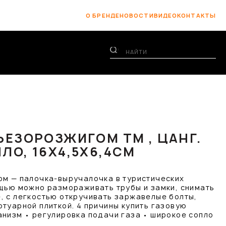
О БРЕНДЕ
НОВОСТИ
ВИДЕО
КОНТАКТЫ
ПЬЕЗОРОЗЖИГОМ ТМ , ЦАНГ.
ЛО, 16Х4,5Х6,4СМ
ом — палочка-выручалочка в туристических
ощью можно размораживать трубы и замки, снимать
, с легкостью откручивать заржавелые болты,
туарной плиткой. 4 причины купить газовую
анизм • регулировка подачи газа • широкое сопло