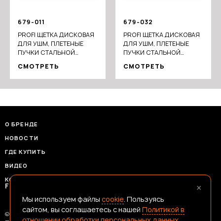
679-011
679-032
PROFI ЩЕТКА ДИСКОВАЯ
PROFI ЩЕТКА ДИСКОВАЯ
ДЛЯ УШМ, ПЛЕТЕНЫЕ
ДЛЯ УШМ, ПЛЕТЕНЫЕ
ПУЧКИ СТАЛЬНОЙ
ПУЧКИ СТАЛЬНОЙ
ПРОВОЛОКИ 0,5ММ,
ПРОВОЛОКИ 0,5ММ,
СМОТРЕТЬ
СМОТРЕТЬ
125Х22ММ
150Х22ММ
О БРЕНДЕ
НОВОСТИ
ГДЕ КУПИТЬ
ВИДЕО
КОНТАКТЫ
×
FRANSHIZAERMAK@CONSTANTA-T.RU
Мы используем файлы
cookie
. Пользуясь
сайтом, вы соглашаетесь с нашей
Политикой в
© 2026 Ермак — Честный Инструмент
отношении обработки персональных данных