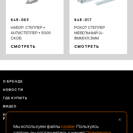
648-063
648-017
НАБОР, СТЕПЛЕР +
РОКОТ СТЕПЛЕР
АНТИСТЕПЛЕР + 5000
МЕБЕЛЬНЫЙ (4-
СКОБ.
8ММ)Х11,3ММ
СМОТРЕТЬ
СМОТРЕТЬ
О БРЕНДЕ
НОВОСТИ
ГДЕ КУПИТЬ
ВИДЕО
КОНТАКТЫ
×
FRANSHIZAERMAK@CONSTANTA-T.RU
Мы используем файлы
cookie
. Пользуясь
сайтом, вы соглашаетесь с нашей
Политикой в