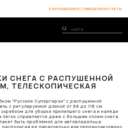
О БРЕНДЕ
НОВОСТИ
ВИДЕО
КОНТАКТЫ
КИ СНЕГА С РАСПУШЕННОЙ
СМ, ТЕЛЕСКОПИЧЕСКАЯ
ебком "Русские Супергерои" с распушенной
ль с регулируемой длиной от 88 до 118 см.
скребком для уборки прилипшего снега и наледи
а легко справляется даже с большим слоем снега,
танет быть проблемой для автовладельца.
 располагая ее параллельно или перпендикулярно