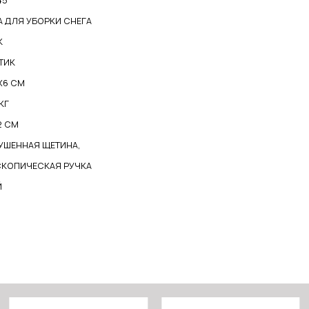
45
А ДЛЯ УБОРКИ СНЕГА
К
ТИК
Х6 СМ
 КГ
2 СМ
УШЕННАЯ ЩЕТИНА,
СКОПИЧЕСКАЯ РУЧКА
Й