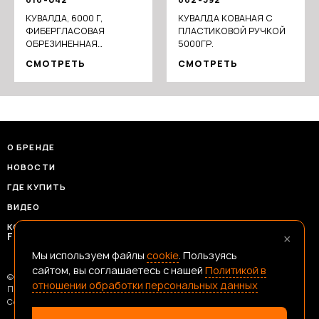
КУВАЛДА, 6000 Г,
КУВАЛДА КОВАНАЯ С
ФИБЕРГЛАСОВАЯ
ПЛАСТИКОВОЙ РУЧКОЙ
ОБРЕЗИНЕННАЯ
5000ГР.
РУКОЯТКА
СМОТРЕТЬ
СМОТРЕТЬ
О БРЕНДЕ
НОВОСТИ
ГДЕ КУПИТЬ
ВИДЕО
КОНТАКТЫ
×
FRANSHIZAERMAK@CONSTANTA-T.RU
Мы используем файлы
cookie
. Пользуясь
сайтом, вы соглашаетесь с нашей
Политикой в
© 2026 Ермак — Честный Инструмент
отношении обработки персональных данных
Политика В Отношении Обработки Персональных Данных
Согласие На Обработку Данных