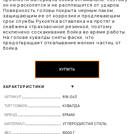
он не расколется и не расплющится от ударов.
Поверхность головы покрыта черным лаком,
защищающим ее от коррозии и продлевающим
срок службы.Рукоятка вставлена на протяг и
снабжена страховочной резинкой, поэтому
исключено соскакивание бойка во время работы.
На голове кувалды сняты фаски, что
предотвращает откалывание мелких частиц от
бойка.
КУПИТЬ
ХАРАКТЕРИСТИКИ
АРТИКУЛ
616-043
ТИП ТОВАРА
КУВАЛДА
БРЕНД
ЕРМАК
МАТЕРИАЛ
УГЛЕРОДИСТАЯ СТАЛЬ
ВЕС
8000 Г