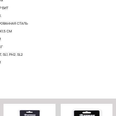
69
Р БИТ
К
РОВАННАЯ СТАЛЬ
6X1,5 СМ
М
КГ
Z, SL1, PH2, SL2
Й