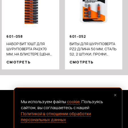
601-058
601-052
НАБОР БИТ 10ШТ ДЛЯ
БИТЫ ДЛЯ ШУРУПОВЕРТА
ШУРУПОВЕРТА PH2Х70
PZ2 ДЛИНА 50 ММ, СТАЛЬ
ММ, НА БЛИСТЕРЕ (ЦЕНА
S2, 2 ШТУКИ, ПРОФИ
ЗА БЛИСТЕР 10ШТ)
СЕРИЯ
СМОТРЕТЬ
СМОТРЕТЬ
×
Мы используем файлы
cookie
. Пользуясь
FRANSHIZAERMAK@CONSTANTA-T.RU
сайтом, вы соглашаетесь с нашей
Политикой в отношении обработки
персональных данных