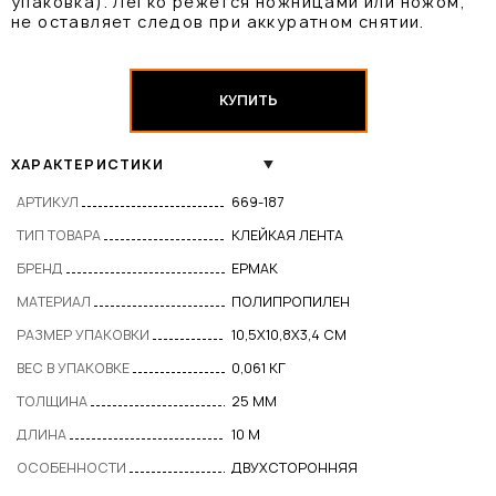
упаковка). Легко режется ножницами или ножом,
не оставляет следов при аккуратном снятии.
КУПИТЬ
ХАРАКТЕРИСТИКИ
АРТИКУЛ
669-187
ТИП ТОВАРА
КЛЕЙКАЯ ЛЕНТА
БРЕНД
ЕРМАК
МАТЕРИАЛ
ПОЛИПРОПИЛЕН
РАЗМЕР УПАКОВКИ
10,5Х10,8Х3,4 СМ
ВЕС В УПАКОВКЕ
0,061 КГ
ТОЛЩИНА
25 ММ
ДЛИНА
10 М
ОСОБЕННОСТИ
ДВУХСТОРОННЯЯ