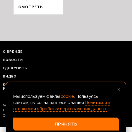
СМОТРЕТЬ
О БРЕНДЕ
НОВОСТИ
ГДЕ КУПИТЬ
ВИДЕО
КОНТАКТЫ
×
FRANSHIZAERMAK@CONSTANTA-T.RU
Мы используем файлы
cookie
. Пользуясь
сайтом, вы соглашаетесь с нашей
Политикой в
© 2026 Ермак — Честный Инструмент
отношении обработки персональных данных
Политика В Отношении Обработки Персональных Данных
Согласие На Обработку Данных
ПРИНЯТЬ