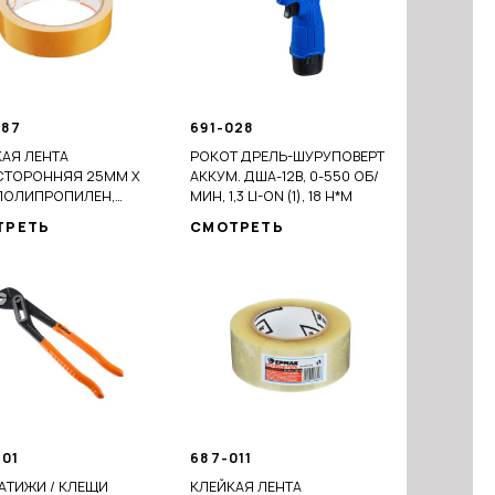
187
691-028
АЯ ЛЕНТА
РОКОТ ДРЕЛЬ-ШУРУПОВЕРТ
СТОРОННЯЯ 25ММ Х
АККУМ. ДША-12В, 0-550 ОБ/
(ПОЛИПРОПИЛЕН,
МИН, 1,3 LI-ON (1), 18 Н*М
ПАКОВКА)
ТРЕТЬ
СМОТРЕТЬ
001
687-011
АТИЖИ / КЛЕЩИ
КЛЕЙКАЯ ЛЕНТА