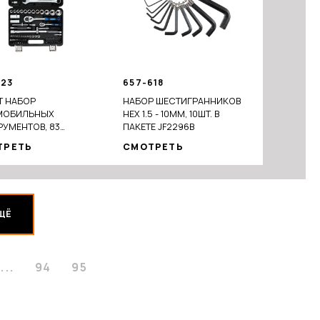
123
657-618
Т НАБОР
НАБОР ШЕСТИГРАННИКОВ
МОБИЛЬНЫХ
HEX 1.5 - 10ММ, 10ШТ. В
УМЕНТОВ, 83
ПАКЕТЕ JF2296B
МЕТА
ТРЕТЬ
СМОТРЕТЬ
ЩЁ
...
94
95