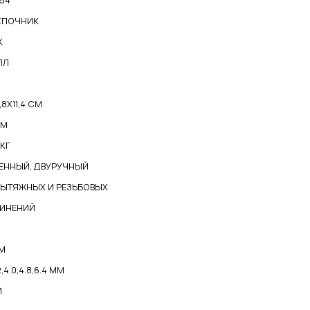
54
ЁПОЧНИК
К
ЛЛ
7,8Х11,4 СМ
ММ
 КГ
ЕННЫЙ, ДВУРУЧНЫЙ
ВЫТЯЖНЫХ И РЕЗЬБОВЫХ
ИНЕНИЙ
ММ
2,4.0,4.8,6.4 ММ
Й