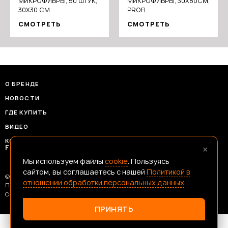
МИКРОФИБРЫ, 50 ШТУК,
МИКРОФИБРЫ, 30Х60СМ,
30X30 СМ
PROFI
СМОТРЕТЬ
СМОТРЕТЬ
О БРЕНДЕ
НОВОСТИ
ГДЕ КУПИТЬ
ВИДЕО
КОНТАКТЫ
×
FRANSHIZAERMAK@CONSTANTA-T.RU
Мы используем файлы
cookie
. Пользуясь
сайтом, вы соглашаетесь с нашей
Политикой в
© 2026 Ермак — Честный Инструмент
отношении обработки персональных данных
Политика В Отношении Обработки Персональных Данных
Согласие На Обработку Данных
ПРИНЯТЬ