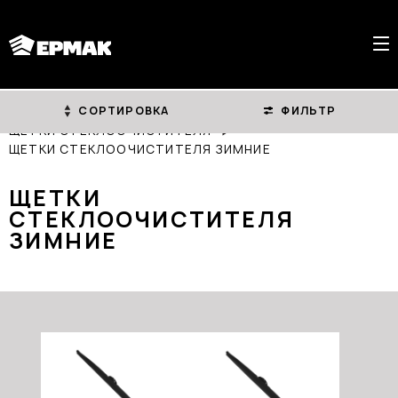
СОРТИРОВКА
ФИЛЬТР
ГЛАВНАЯ
КАТАЛОГ
ЩЕТКИ СТЕКЛООЧИСТИТЕЛЯ
ЩЕТКИ СТЕКЛООЧИСТИТЕЛЯ ЗИМНИЕ
ЩЕТКИ
СТЕКЛООЧИСТИТЕЛЯ
ЗИМНИЕ