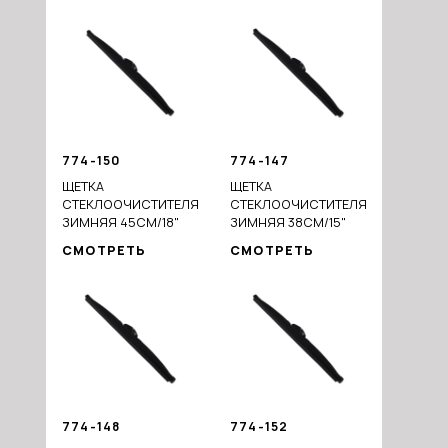
774-150
774-147
ЩЕТКА
ЩЕТКА
СТЕКЛООЧИСТИТЕЛЯ
СТЕКЛООЧИСТИТЕЛЯ
ЗИМНЯЯ 45СМ/18"
ЗИМНЯЯ 38СМ/15"
СМОТРЕТЬ
СМОТРЕТЬ
774-148
774-152