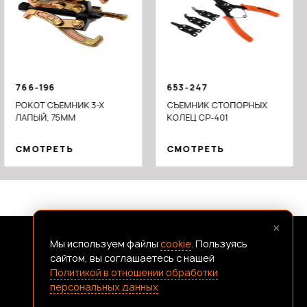
766-196
653-247
РОКОТ СЪЕМНИК 3-Х
СЪЕМНИК СТОПОРНЫХ
ЛАПЫЙ, 75ММ
КОЛЕЦ CP-401
СМОТРЕТЬ
СМОТРЕТЬ
×
Мы используем файлы
cookie
. Пользуясь
FRANSHIZAERMAK@CONSTANTA-T.RU
сайтом, вы соглашаетесь с нашей
Политикой в отношении обработки
персональных данных