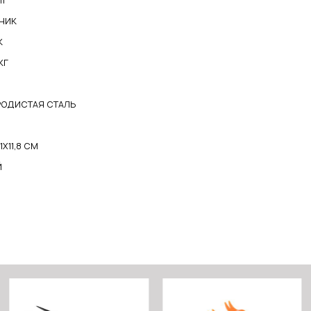
11
НИК
К
КГ
РОДИСТАЯ СТАЛЬ
М
1Х11,8 СМ
Й