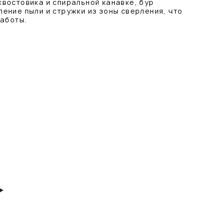
востовика и спиральной канавке, бур
ение пыли и стружки из зоны сверления, что
работы.